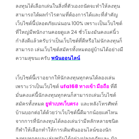
ลงทุนได้เลือกเล่นในสิ่งที่ตัวเองถนัดจะทำให้ลงทุน
สามารถได้ผลกำไรตามที่ต้องการได้และที่สำคัญ
เว็บไซต์นี้ปลอดภัยแน่นอน
100%
เพราะเป็นเว็บไซต์
ที่ใหญ่มีพนักงานคอยดูแล
24
ชั่วโมงมันคงแค่นิ้ว
กำลังดีแล้วครับว่าเป็นเว็บไซต์ที่ดีหรือไม่นักลงทุนก็
สามารถ
เล่นเว็บไซต์สมัครทั้งหมดอยู่บ้านได้อย่างมี
ความสุขนะครับ
พนันออนไลน์
เว็บไซต์
นี้เราอยากให้นักลงทุนทุกคนได้ลองเล่น
เพราะว่าเป็นเว็บไซต์
ufa168 ทางเข้า มือถือ
ที่ดี
มั่นคงแค่นี้นักลงทุนทุกคนก็สามารถเล่นเว็บไซต์
สมัครทั้งหมด
ยูฟ่าเบทเว็บตรง
และหลังโทรศัพท์
บ้านบอกต่อได้ด้วยว่าเว็บไซต์นี้ดีมากน้อยแค่ไหน
จากการที่นักลงทุนได้ลองเล่นว่ามีหลักหลายชนิด
กีฬาให้เลือกทำให้การเดิมพันออนไลน์ของนัก
ลงทุนทุกคนจะเล่นพนันได้อย่างปลอดภัยและ
นัก