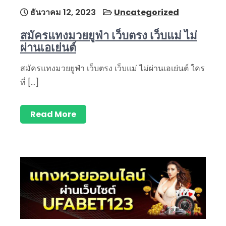
ธันวาคม 12, 2023
Uncategorized
สมัครแทงมวยยูฟ่า เว็บตรง เว็บแม่ ไม่
ผ่านเอเย่นต์
สมัครแทงมวยยูฟ่า เว็บตรง เว็บแม่ ไม่ผ่านเอเย่นต์ ใคร
ที่ […]
Read More