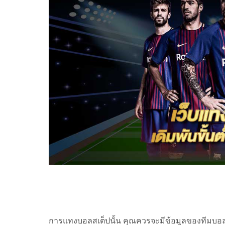
การแทงบอลสเต็ปนั้น คุณควรจะมีข้อมูลของทีมบอลท