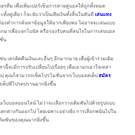
ลายๆทีม เพื่อเพิ่มเปอร์เซ็นการทายคู่บอลให้ถูกทั้งหมด
้งคู่เดียว ก็จะนับว่าเป็นเสียเงินทั้งสิ้นในทันที
เล่นแทง
ต้องทำการค้นหาข้อมูลให้มากเพียงพอ ไม่อาจจะเล่นแบบ
อกมาเพื่อแจกโบนัส หรือรองรับคนที่สนใจในการเล่นบอล
ั่น
เครดิตคืนเงินและอื่นๆ อีกมากมาย เพื่อผู้เข้าร่วมเดิม
ล่านี้จะมีการปรับเปลี่ยนไปเรื่อยๆ เพื่อเอาอกเอาใจเหล่า
็ป คุณก็สามารถเช็คโปรโมชั่นจากเว็บบอลสเต็ป
สมัคร
เต็ปที่โปรดปรานมากยิ่งขึ้น
บเว็บบอลออนไลน์ ไม่ว่าจะเลือกวางเดิมพันไปด้วยรูปแบบ
แตกต่างกันออกไป โดยเฉพาะอย่างยิ่ง การเลือกพนันไปใน
เดิมพันของคุณมากยิ่งขึ้น