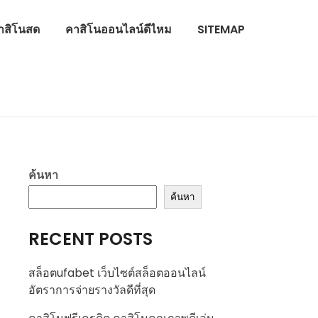
าสิโนสด
คาสิโนออนไลน์ดีไหม
SITEMAP
ค้นหา
ค้นหา
RECENT POSTS
สล็อตufabet เว็บไซต์สล็อตออนไลน์
อัตราการจ่ายรางวัลดีที่สุด