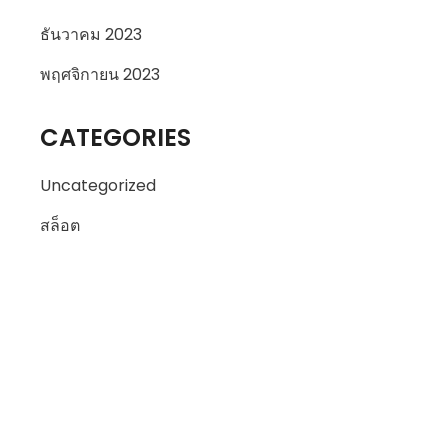
ธันวาคม 2023
พฤศจิกายน 2023
CATEGORIES
Uncategorized
สล็อต