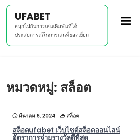
Skip
to
UFABET
content
สนุกไปกับการเล่นเดิมพันที่ได้
ประสบการณ์ในการเล่นที่ยอดเยี่ยม
หมวดหมู่:
สล็อต
มีนาคม 6, 2024
สล็อต
สล็อตufabet เว็บไซต์สล็อตออนไลน์
อัตราการจ่ายรางวัลดีที่สุด