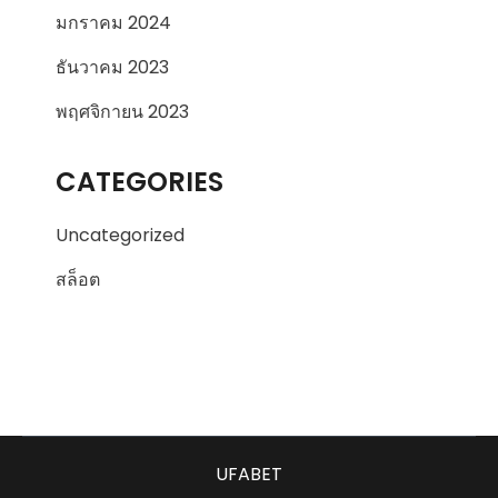
มกราคม 2024
ธันวาคม 2023
พฤศจิกายน 2023
CATEGORIES
Uncategorized
สล็อต
UFABET