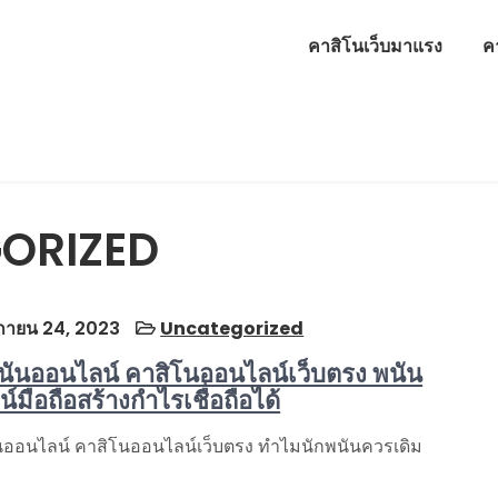
คาสิโนเว็บมาแรง
ค
ORIZED
กายน 24, 2023
Uncategorized
นันออนไลน์ คาสิโนออนไลน์เว็บตรง พนัน
์มือถือสร้างกำไรเชื่อถือได้
ออนไลน์ คาสิโนออนไลน์เว็บตรง ทำไมนักพนันควรเดิม