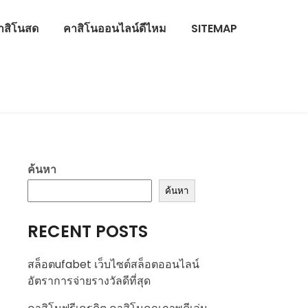
าสิโนสด
คาสิโนออนไลน์ดีไหม
SITEMAP
ค้นหา
ค้นหา
RECENT POSTS
สล็อตufabet เว็บไซต์สล็อตออนไลน์
อัตราการจ่ายรางวัลดีที่สุด