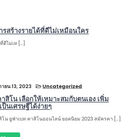
สร้างรายได้ที่ดีไม่เหมือนใคร
ดีไม่เห […]
กายน 13, 2023
Uncategorized
าสิโน เลือกให้เหมาะสมกับตนเอง เพิ่ม
ป็นเศรษฐีได้ง่ายๆ
ิโน ยูฟ่าเบท คาสิโนออนไลน์ ยอดนิยม 2023 สมัครคา […]