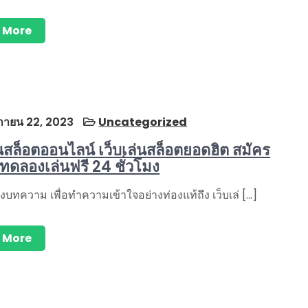
 More
กายน 22, 2023
Uncategorized
่นสล็อตออนไลน์ เว็บเล่นสล็อตยอดฮิต สมัคร
ทดลองเล่นฟรี 24 ชั่วโมง
บทความ เพื่อทำความเข้าใจอย่างท่องแท้ถึง เว็บเล่ […]
 More