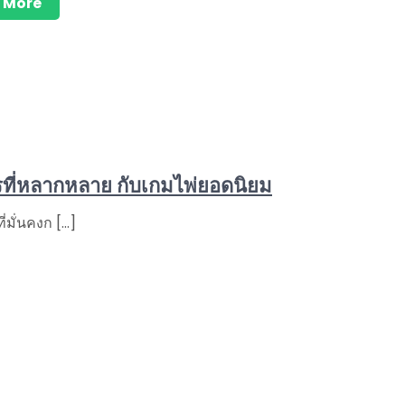
 More
รที่หลากหลาย กับเกมไพ่ยอดนิยม
่มั่นคงก […]